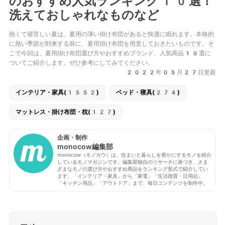
のおすすめ人気ランキング10選！
洗えておしゃれなものなど
熱くて寝苦しい夏は、夏用の薄い掛け布団があると快適に眠れます。本格的
に熱い季節が到来する前に、夏用掛け布団を用意しておきたいものです。そ
こで今回は、夏用掛け布団選び方やおすすめブランド、人気商品10選に
ついてご紹介します。ぜひ参考にしてみてください。
2022年05月27日更新
インテリア・家具(1552)
ベッド・寝具(274)
マットレス・掛け布団・枕(127)
企画・制作
monocow編集部
monocow（モノカウ）は、住まいと暮らしを豊かにするモノを紹介
しているモノマガジンです。編集部独自のリサーチに基づき、さま
ざまなモノの選び方やおすすめ商品をランキング形式で紹介してい
ます。「インテリア・家具」から「家電」「生活雑貨・日用品」
「キッチン用品」「アウトドア」まで、毎日コンテンツを制作中。