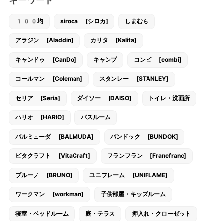
キーワード
100均
siroca [シロカ]
しまむら
アラジン [Aladdin]
カリタ [Kalita]
キャンドゥ [CanDo]
キャンプ
コンビ [combi]
コールマン [Coleman]
スタンレー [STANLEY]
セリア [Seria]
ダイソー [DAISO]
トイレ・洗面所
ハリオ [HARIO]
バスルーム
バルミューダ [BALMUDA]
バンドック [BUNDOK]
ビタクラフト [VitaCraft]
フランフラン [Francfranc]
ブルーノ [BRUNO]
ユニフレーム [UNIFLAME]
ワークマン [workman]
子供部屋・キッズルーム
寝室・ベッドルーム
庭・テラス
押入れ・クローゼット