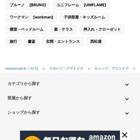
ブルーノ [BRUNO]
ユニフレーム [UNIFLAME]
ワークマン [workman]
子供部屋・キッズルーム
寝室・ベッドルーム
庭・テラス
押入れ・クローゼット
旅行
書斎
玄関・エントランス
西松屋
monocow[モノカウ]
>
スポーツ・アウトドア
>
キャンプ・アウトドア
>
カテゴリから探す
インテリア・家具
家電
キッチン用品
生活雑貨・用品
部屋から探す
PC・スマホ・通信
DIY・ガーデニング
ファッション
キッチン・ダイニングルーム
リビングルーム
キッチン用品
ショップから探す
ペット用品
ベビー・キッズ
車・バイク
趣味・ホビー
子供部屋・キッズルーム
寝室・ベッドルーム
書斎
ニトリ
無印良品
IKEA
フランフラン
CAINZ
DAISO
食品
不用品回収・買取
トイレ・洗面所
バスルーム
押入れ・クローゼット
セリア