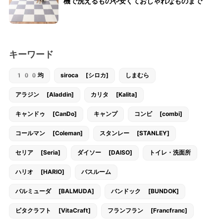
機で洗えるものや安くておしゃれなものまで
キーワード
100均
siroca [シロカ]
しまむら
アラジン [Aladdin]
カリタ [Kalita]
キャンドゥ [CanDo]
キャンプ
コンビ [combi]
コールマン [Coleman]
スタンレー [STANLEY]
セリア [Seria]
ダイソー [DAISO]
トイレ・洗面所
ハリオ [HARIO]
バスルーム
バルミューダ [BALMUDA]
バンドック [BUNDOK]
ビタクラフト [VitaCraft]
フランフラン [Francfranc]