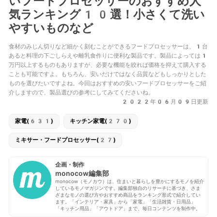
いフードプロセッサーのおすすめ人
気ランキング10選！小さくて洗い
やすいものなど
食材のみじん切りなど細かく刻むことができるフードプロセッサーは、1台
あると料理の下ごしらえや離乳食作りに便利な製品です。製品によっては1
万円以上するものもありますが、必要な機能を絞れば価格を抑えて購入する
ことも可能ですよ。もちろん、安いだけではなく品質などもしっかりとした
ものを選びたいですよね。今回はおすすめの安いフードプロセッサーをご紹
介しますので、製品選びの参考にしてみてくださいね。
2022年06月09日更新
家電(631)
キッチン家電(270)
ミキサー・フードプロセッサー(27)
企画・制作
monocow編集部
monocow（モノカウ）は、住まいと暮らしを豊かにするモノを紹介
しているモノマガジンです。編集部独自のリサーチに基づき、さま
ざまなモノの選び方やおすすめ商品をランキング形式で紹介してい
ます。「インテリア・家具」から「家電」「生活雑貨・日用品」
「キッチン用品」「アウトドア」まで、毎日コンテンツを制作中。