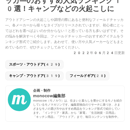
ッカ―のおすすめ人気ランキング1
0選！キャンプなどの火起こしに
アウトドアシーンの火起こしや調理の際にあると便利なフィールドチャッカ
―。各メーカーから様々なタイプがリリースされていますが、初心者にとっ
てはどれを選べばよいのか分からない！と思っている方も多いはずです。そ
の悩みを解決すべく今回は、フィールドチャッカ―のおすすめアイテムをラ
ンキング形式でご紹介します。あわせて、使い方や人気メーカーなどもまと
めているので、ぜひチェックしてみてください。
2022年06月24日更新
スポーツ・アウトドア(429)
キャンプ・アウトドア(319)
フィールドギア(28)
企画・制作
monocow編集部
monocow（モノカウ）は、住まいと暮らしを豊かにするモノを紹介
しているモノマガジンです。編集部独自のリサーチに基づき、さま
ざまなモノの選び方やおすすめ商品をランキング形式で紹介してい
ます。「インテリア・家具」から「家電」「生活雑貨・日用品」
「キッチン用品」「アウトドア」まで、毎日コンテンツを制作中。