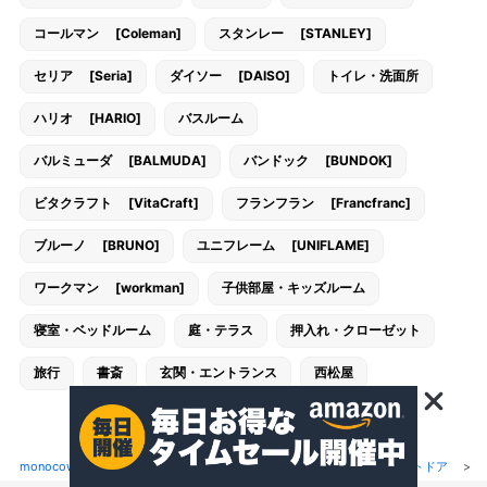
コールマン [Coleman]
スタンレー [STANLEY]
セリア [Seria]
ダイソー [DAISO]
トイレ・洗面所
ハリオ [HARIO]
バスルーム
バルミューダ [BALMUDA]
バンドック [BUNDOK]
ビタクラフト [VitaCraft]
フランフラン [Francfranc]
ブルーノ [BRUNO]
ユニフレーム [UNIFLAME]
ワークマン [workman]
子供部屋・キッズルーム
寝室・ベッドルーム
庭・テラス
押入れ・クローゼット
旅行
書斎
玄関・エントランス
西松屋
monocow[モノカウ]
>
スポーツ・アウトドア
>
キャンプ・アウトドア
>