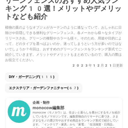
リーンフェンスのおすすめ人気ラン
キング10選！メリットやデメリッ
トなども紹介
植物の葉のようなオブジェがカーテンのように連なっていて、おしゃれに日
除けや目隠しできる便利なグリーンフェンス。各メーカから様々なタイプが
リリースされ、グリーンの種類やカラーも様々。そのため、用途や目的によ
って、どのタイプを選べばよいのか、迷ってしまうという方が多いのではな
いでしょうか？今回は、おすすめのグリーンフェンスをランキング形式でご
紹介していきます。メリットやデメリットもまとめているので、購入の際は
お役立てください。
2023年12月21日更新
DIY・ガーデニング(115)
エクステリア・ガーデンファニチャー(67)
企画・制作
monocow編集部
monocow（モノカウ）は、住まいと暮らしを豊かにするモノを紹介
しているモノマガジンです。編集部独自のリサーチに基づき、さま
ざまなモノの選び方やおすすめ商品をランキング形式で紹介してい
ます。「インテリア・家具」から「家電」「生活雑貨・日用品」