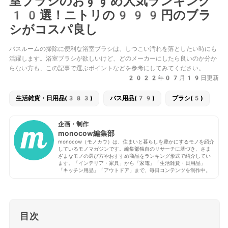
室ブラシのおすすめ人気ランキング
10選！ニトリの999円のブラ
シがコスパ良し
バスルームの掃除に便利な浴室ブラシは、しつこい汚れを落としたい時にも
活躍します。浴室ブラシが欲しいけど、どのメーカーにしたら良いのか分か
らない方も、この記事で選ぶポイントなどを参考にしてみてください。
2022年07月19日更新
生活雑貨・日用品(383)
バス用品(79)
ブラシ(5)
企画・制作
monocow編集部
monocow（モノカウ）は、住まいと暮らしを豊かにするモノを紹介
しているモノマガジンです。編集部独自のリサーチに基づき、さま
ざまなモノの選び方やおすすめ商品をランキング形式で紹介してい
ます。「インテリア・家具」から「家電」「生活雑貨・日用品」
「キッチン用品」「アウトドア」まで、毎日コンテンツを制作中。
目次