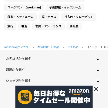
ワークマン [workman]
子供部屋・キッズルーム
寝室・ベッドルーム
庭・テラス
押入れ・クローゼット
旅行
書斎
玄関・エントランス
西松屋
monocow[モノカウ]
>
生活雑貨・日用品
>
バス用品
>
【ニトリ・10
カテゴリから探す
インテリア・家具
家電
キッチン用品
生活雑貨・用品
部屋から探す
PC・スマホ・通信
DIY・ガーデニング
ファッション
キッチン・ダイニングルーム
リビングルーム
キッチン用品
ショップから探す
ペット用品
ベビー・キッズ
車・バイク
趣味・ホビー
子供部屋・キッズルーム
寝室・ベッドルーム
書斎
ニトリ
無印良品
IKEA
フランフラン
CAINZ
DAISO
食品
不用品回収・買取
トイレ・洗面所
バスルーム
押入れ・クローゼット
セリア
玄関・エントランス
庭・テラス/a>
一人暮らし
アイリスオーヤマ
しまむら
西松屋
CanDo
©monocow All Rights Reserved.