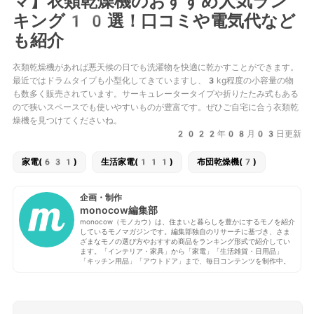
マ】衣類乾燥機のおすすめ人気ラン
キング10選！口コミや電気代など
も紹介
衣類乾燥機があれば悪天候の日でも洗濯物を快適に乾かすことができます。
最近ではドラムタイプも小型化してきていますし、3kg程度の小容量の物
も数多く販売されています。サーキュレータータイプや折りたたみ式もある
ので狭いスペースでも使いやすいものが豊富です。ぜひご自宅に合う衣類乾
燥機を見つけてくださいね。
2022年08月03日更新
家電(631)
生活家電(111)
布団乾燥機(7)
企画・制作
monocow編集部
monocow（モノカウ）は、住まいと暮らしを豊かにするモノを紹介
しているモノマガジンです。編集部独自のリサーチに基づき、さま
ざまなモノの選び方やおすすめ商品をランキング形式で紹介してい
ます。「インテリア・家具」から「家電」「生活雑貨・日用品」
「キッチン用品」「アウトドア」まで、毎日コンテンツを制作中。