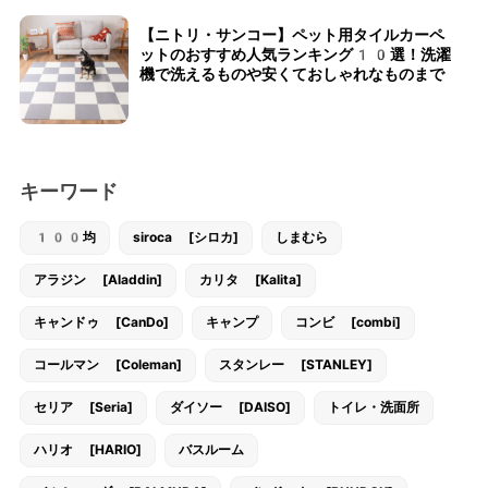
【ニトリ・サンコー】ペット用タイルカーペ
ットのおすすめ人気ランキング10選！洗濯
機で洗えるものや安くておしゃれなものまで
キーワード
100均
siroca [シロカ]
しまむら
アラジン [Aladdin]
カリタ [Kalita]
キャンドゥ [CanDo]
キャンプ
コンビ [combi]
コールマン [Coleman]
スタンレー [STANLEY]
セリア [Seria]
ダイソー [DAISO]
トイレ・洗面所
ハリオ [HARIO]
バスルーム