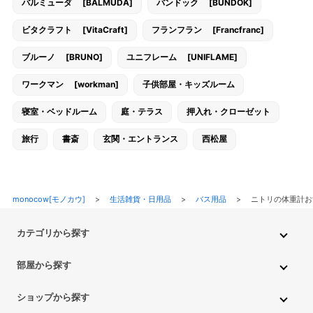
バルミューダ [BALMUDA]
バンドック [BUNDOK]
ビタクラフト [VitaCraft]
フランフラン [Francfranc]
ブルーノ [BRUNO]
ユニフレーム [UNIFLAME]
ワークマン [workman]
子供部屋・キッズルーム
寝室・ベッドルーム
庭・テラス
押入れ・クローゼット
旅行
書斎
玄関・エントランス
西松屋
monocow[モノカウ]
>
生活雑貨・日用品
>
バス用品
>
ニトリの体重計
カテゴリから探す
インテリア・家具
家電
キッチン用品
生活雑貨・用品
部屋から探す
PC・スマホ・通信
DIY・ガーデニング
ファッション
キッチン・ダイニングルーム
リビングルーム
キッチン用品
ショップから探す
ペット用品
ベビー・キッズ
車・バイク
趣味・ホビー
子供部屋・キッズルーム
寝室・ベッドルーム
書斎