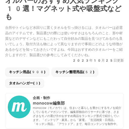
オルバーのおすすめ人気ランキング
10選！マグネット式や吸盤式など
も
台所やトイレなど水回りに置くタオルを引っ掛けるには、タオルバーは必需
品のアイテムです。製品選びの際には使いやすさはもちろんのこと、形や材
質などのデザインなどにもこだわって自分好みの製品を見つけてみるのも良
いでしょう。取付方法も物によって異なりますので事前にどのような特徴が
あるかなどを知っておきたいですよね。今回はおすすめのタオルバーをご紹
介しますので、製品選びの参考にしてみてくださいね。
2023年10月25日更新
キッチン用品(908)
キッチン整理用品(52)
タオルハンガー(3)
企画・制作
monocow編集部
monocow（モノカウ）は、住まいと暮らしを豊かにするモノを紹介
しているモノマガジンです。編集部独自のリサーチに基づき、さま
ざまなモノの選び方やおすすめ商品をランキング形式で紹介してい
ます。「インテリア・家具」から「家電」「生活雑貨・日用品」
「キッチン用品」「アウトドア」まで、毎日コンテンツを制作中。