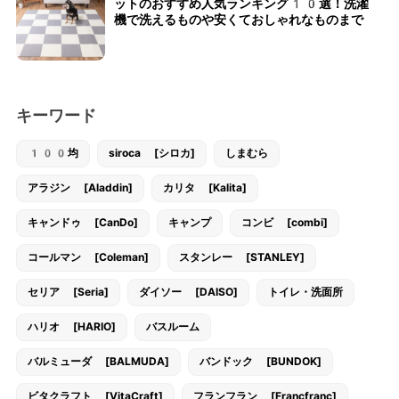
ットのおすすめ人気ランキング10選！洗濯
機で洗えるものや安くておしゃれなものまで
キーワード
100均
siroca [シロカ]
しまむら
アラジン [Aladdin]
カリタ [Kalita]
キャンドゥ [CanDo]
キャンプ
コンビ [combi]
コールマン [Coleman]
スタンレー [STANLEY]
セリア [Seria]
ダイソー [DAISO]
トイレ・洗面所
ハリオ [HARIO]
バスルーム
バルミューダ [BALMUDA]
バンドック [BUNDOK]
ビタクラフト [VitaCraft]
フランフラン [Francfranc]