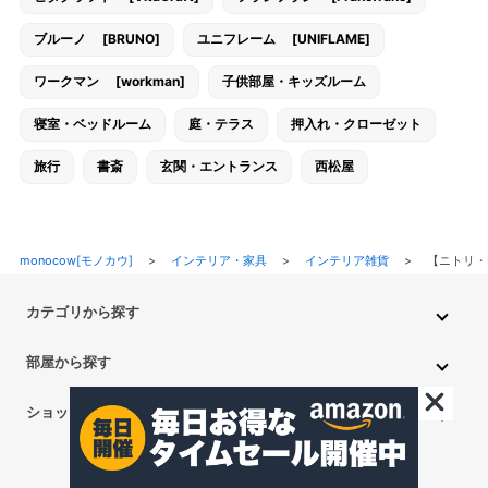
ブルーノ [BRUNO]
ユニフレーム [UNIFLAME]
ワークマン [workman]
子供部屋・キッズルーム
寝室・ベッドルーム
庭・テラス
押入れ・クローゼット
旅行
書斎
玄関・エントランス
西松屋
monocow[モノカウ]
>
インテリア・家具
>
インテリア雑貨
>
【ニトリ・
カテゴリから探す
インテリア・家具
家電
キッチン用品
生活雑貨・用品
部屋から探す
PC・スマホ・通信
DIY・ガーデニング
ファッション
キッチン・ダイニングルーム
リビングルーム
キッチン用品
ショップから探す
ペット用品
ベビー・キッズ
車・バイク
趣味・ホビー
子供部屋・キッズルーム
寝室・ベッドルーム
書斎
ニトリ
無印良品
IKEA
フランフラン
CAINZ
DAISO
食品
不用品回収・買取
トイレ・洗面所
バスルーム
押入れ・クローゼット
セリア