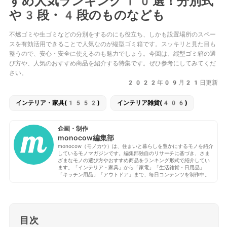
すめ人気ランキング10選！分別式
や3段・4段のものなども
不燃ゴミや生ゴミなどの分別をするのにも役立ち、しかも設置場所のスペー
スを有効活用できることで人気なのが縦型ゴミ箱です。スッキリと見た目も
整うので、安心・安全に使えるのも魅力でしょう。今回は、縦型ゴミ箱の選
び方や、人気のおすすめ商品を紹介する特集です。ぜひ参考にしてみてくだ
さい。
2022年09月21日更新
インテリア・家具(1552)
インテリア雑貨(406)
企画・制作
monocow編集部
monocow（モノカウ）は、住まいと暮らしを豊かにするモノを紹介
しているモノマガジンです。編集部独自のリサーチに基づき、さま
ざまなモノの選び方やおすすめ商品をランキング形式で紹介してい
ます。「インテリア・家具」から「家電」「生活雑貨・日用品」
「キッチン用品」「アウトドア」まで、毎日コンテンツを制作中。
目次