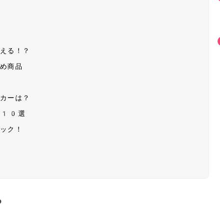
使える！？
すめ商品
ーカーは？
グ10選
ェック！
？