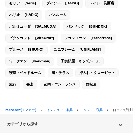
セリア [Seria]
ダイソー [DAISO]
トイレ・洗面所
ハリオ [HARIO]
バスルーム
バルミューダ [BALMUDA]
バンドック [BUNDOK]
ビタクラフト [VitaCraft]
フランフラン [Francfranc]
ブルーノ [BRUNO]
ユニフレーム [UNIFLAME]
ワークマン [workman]
子供部屋・キッズルーム
寝室・ベッドルーム
庭・テラス
押入れ・クローゼット
旅行
書斎
玄関・エントランス
西松屋
monocow[モノカウ]
>
インテリア・家具
>
ベッド・寝具
>
口コミで評判
カテゴリから探す