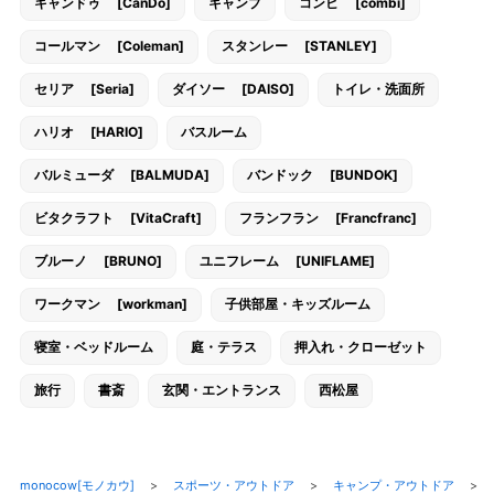
キャンドゥ [CanDo]
キャンプ
コンビ [combi]
コールマン [Coleman]
スタンレー [STANLEY]
セリア [Seria]
ダイソー [DAISO]
トイレ・洗面所
ハリオ [HARIO]
バスルーム
バルミューダ [BALMUDA]
バンドック [BUNDOK]
ビタクラフト [VitaCraft]
フランフラン [Francfranc]
ブルーノ [BRUNO]
ユニフレーム [UNIFLAME]
ワークマン [workman]
子供部屋・キッズルーム
寝室・ベッドルーム
庭・テラス
押入れ・クローゼット
旅行
書斎
玄関・エントランス
西松屋
monocow[モノカウ]
>
スポーツ・アウトドア
>
キャンプ・アウトドア
>