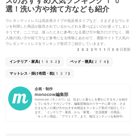
スのおすすめ人気ランキング10
選！洗い方や捨て方なども紹介
ウレタンマットレスは高反発タイプや低反発タイプなど、さまざまなウレタ
ンを利用した商品が販売されているからどれを選べばよいのか迷ってしまい
そうです。ここでは、迷ったときに参考になる選び方や魅力だけでなく、購
入後の洗い方や捨て方など参考になる情報とあわせて、通販サイトで人気の
ウレタンマットレスをランキング形式でご紹介していきます。
2022年11月30日更新
インテリア・家具(1552)
ベッド・寝具(274)
マットレス・掛け布団・枕(127)
企画・制作
monocow編集部
monocow（モノカウ）は、住まいと暮らしを豊かにするモノを紹介
しているモノマガジンです。編集部独自のリサーチに基づき、さま
ざまなモノの選び方やおすすめ商品をランキング形式で紹介してい
ます。「インテリア・家具」から「家電」「生活雑貨・日用品」
「キッチン用品」「アウトドア」まで、毎日コンテンツを制作中。