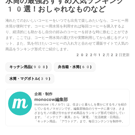
水筒の最強おすすめ人気ランキング
10選！おしゃれなものなど
淹れたてのおいしいコーヒーをいつでも出先で楽しみたいなら、コーヒー用
水筒が便利です。コーヒー用水筒を利用すれば毎回コーヒーを購入するよ
り、経済的にも助かるし自分の好みのコーヒーを好きな時に飲むことができ
ます。ここでは、コーヒー用水筒の選び方や実際利用してから感じるデメリ
ット、また、気を付けたいコーヒーの入れ方と合わせて通販サイトで人気の
商品をランキング形式でご紹介します。
2022年12月22日更新
キッチン用品(908)
弁当箱・水筒(60)
水筒・マグボトル(39)
企画・制作
monocow編集部
monocow（モノカウ）は、住まいと暮らしを豊かにするモノを紹介
しているモノマガジンです。編集部独自のリサーチに基づき、さま
ざまなモノの選び方やおすすめ商品をランキング形式で紹介してい
ます。「インテリア・家具」から「家電」「生活雑貨・日用品」
「キッチン用品」「アウトドア」まで、毎日コンテンツを制作中。