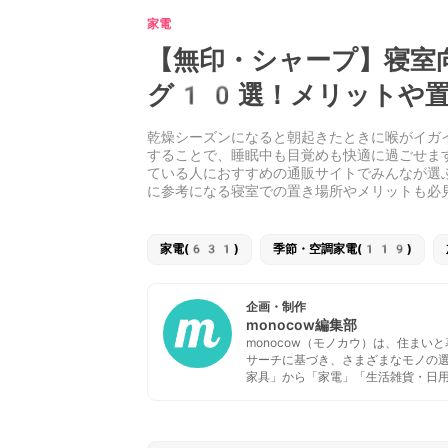
家電
【無印・シャープ】寝室
グ10選！メリットや置
乾燥シーズンになると朝起きたときに喉がイガ
することで、睡眠中も目覚めも快適に過ごせま
ている人におすすめの通販サイトでみんなが選
に参考になる寝室での置き場所やメリットも必
家電(631)
季節・空調家電(119)
企画・制作
monocow編集部
monocow（モノカウ）は、住ま
サーチに基づき、さまざまなモノの
家具」から「家電」「生活雑貨・日