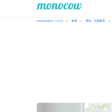
monocow[モノカウ]
>
家電
>
季節・空調家電