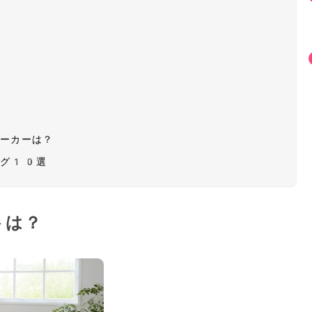
メーカーは？
ング10選
トは？