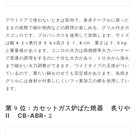
アウトドアで使わないときは室内で、食卓テーブルに座った
ままの状態で鍋や焼肉などの調理が楽しめる、グリル付きガ
スコンロです。プロパンガスを使用して加熱します。サイズ
は幅42×奥行き56x高さ21.8cm、重さは7.5kg
と重量感があります。コンロの火力は両側標準火力バーナー
で普通の調理をするのに十分な火力があり、トロ火から強火
まで細かい火力調整ができます。ワイドタイプの五徳がつい
ているので、重たい鍋をのせても安定感があります。魚焼き
グリルには食材が付着しにくいフッ素加工の網を使用してい
ます。
第9位：カセットガス炉ばた焼器 炙りや
II CB-ABR-2