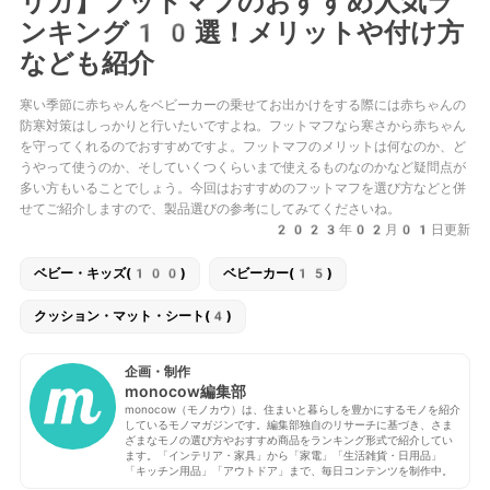
リカ】フットマフのおすすめ人気ラ
ンキング10選！メリットや付け方
なども紹介
寒い季節に赤ちゃんをベビーカーの乗せてお出かけをする際には赤ちゃんの
防寒対策はしっかりと行いたいですよね。フットマフなら寒さから赤ちゃん
を守ってくれるのでおすすめですよ。フットマフのメリットは何なのか、ど
うやって使うのか、そしていくつくらいまで使えるものなのかなど疑問点が
多い方もいることでしょう。今回はおすすめのフットマフを選び方などと併
せてご紹介しますので、製品選びの参考にしてみてくださいね。
2023年02月01日更新
ベビー・キッズ(100)
ベビーカー(15)
クッション・マット・シート(4)
企画・制作
monocow編集部
monocow（モノカウ）は、住まいと暮らしを豊かにするモノを紹介
しているモノマガジンです。編集部独自のリサーチに基づき、さま
ざまなモノの選び方やおすすめ商品をランキング形式で紹介してい
ます。「インテリア・家具」から「家電」「生活雑貨・日用品」
「キッチン用品」「アウトドア」まで、毎日コンテンツを制作中。