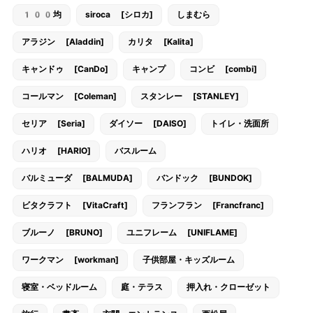
100均
siroca [シロカ]
しまむら
アラジン [Aladdin]
カリタ [Kalita]
キャンドゥ [CanDo]
キャンプ
コンビ [combi]
コールマン [Coleman]
スタンレー [STANLEY]
セリア [Seria]
ダイソー [DAISO]
トイレ・洗面所
ハリオ [HARIO]
バスルーム
バルミューダ [BALMUDA]
バンドック [BUNDOK]
ビタクラフト [VitaCraft]
フランフラン [Francfranc]
ブルーノ [BRUNO]
ユニフレーム [UNIFLAME]
ワークマン [workman]
子供部屋・キッズルーム
寝室・ベッドルーム
庭・テラス
押入れ・クローゼット