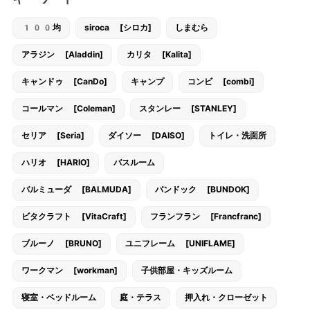
100均
siroca [シロカ]
しまむら
アラジン [Aladdin]
カリタ [Kalita]
キャンドゥ [CanDo]
キャンプ
コンビ [combi]
コールマン [Coleman]
スタンレー [STANLEY]
セリア [Seria]
ダイソー [DAISO]
トイレ・洗面所
ハリオ [HARIO]
バスルーム
バルミューダ [BALMUDA]
バンドック [BUNDOK]
ビタクラフト [VitaCraft]
フランフラン [Francfranc]
ブルーノ [BRUNO]
ユニフレーム [UNIFLAME]
ワークマン [workman]
子供部屋・キッズルーム
寝室・ベッドルーム
庭・テラス
押入れ・クローゼット