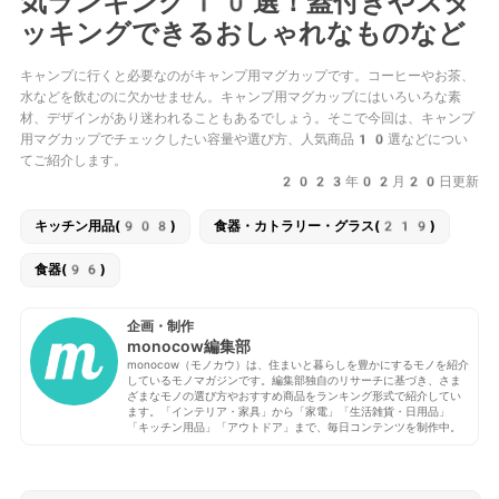
気ランキング10選！蓋付きやスタ
ッキングできるおしゃれなものなど
キャンプに行くと必要なのがキャンプ用マグカップです。コーヒーやお茶、
水などを飲むのに欠かせません。キャンプ用マグカップにはいろいろな素
材、デザインがあり迷われることもあるでしょう。そこで今回は、キャンプ
用マグカップでチェックしたい容量や選び方、人気商品10選などについ
てご紹介します。
2023年02月20日更新
キッチン用品(908)
食器・カトラリー・グラス(219)
食器(96)
企画・制作
monocow編集部
monocow（モノカウ）は、住まいと暮らしを豊かにするモノを紹介
しているモノマガジンです。編集部独自のリサーチに基づき、さま
ざまなモノの選び方やおすすめ商品をランキング形式で紹介してい
ます。「インテリア・家具」から「家電」「生活雑貨・日用品」
「キッチン用品」「アウトドア」まで、毎日コンテンツを制作中。