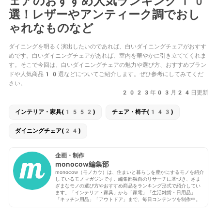
ェアのおすすめ人気ランキング10
選！レザーやアンティーク調でおし
ゃれなものなど
ダイニングを明るく演出したいのであれば、白いダイニングチェアがおすす
めです。白いダイニングチェアがあれば、室内を華やかに引き立ててくれま
す。そこで今回は、白いダイニングチェアの魅力や選び方、おすすめブラン
ドや人気商品10選などについてご紹介します。ぜひ参考にしてみてくだ
さい。
2023年03月24日更新
インテリア・家具(1552)
チェア・椅子(143)
ダイニングチェア(24)
企画・制作
monocow編集部
monocow（モノカウ）は、住まいと暮らしを豊かにするモノを紹介
しているモノマガジンです。編集部独自のリサーチに基づき、さま
ざまなモノの選び方やおすすめ商品をランキング形式で紹介してい
ます。「インテリア・家具」から「家電」「生活雑貨・日用品」
「キッチン用品」「アウトドア」まで、毎日コンテンツを制作中。