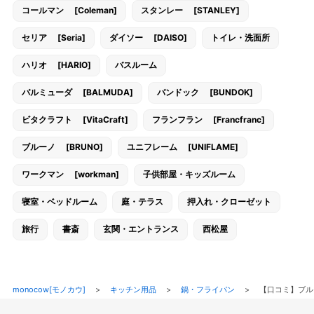
コールマン [Coleman]
スタンレー [STANLEY]
セリア [Seria]
ダイソー [DAISO]
トイレ・洗面所
ハリオ [HARIO]
バスルーム
バルミューダ [BALMUDA]
バンドック [BUNDOK]
ビタクラフト [VitaCraft]
フランフラン [Francfranc]
ブルーノ [BRUNO]
ユニフレーム [UNIFLAME]
ワークマン [workman]
子供部屋・キッズルーム
寝室・ベッドルーム
庭・テラス
押入れ・クローゼット
旅行
書斎
玄関・エントランス
西松屋
monocow[モノカウ]
>
キッチン用品
>
鍋・フライパン
>
【口コミ】ブル