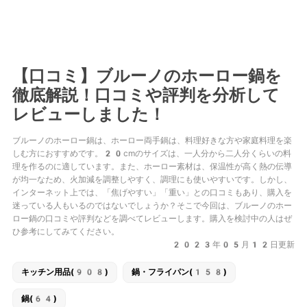
【口コミ】ブルーノのホーロー鍋を
徹底解説！口コミや評判を分析して
レビューしました！
ブルーノのホーロー鍋は、ホーロー両手鍋は、料理好きな方や家庭料理を楽
しむ方におすすめです。20cmのサイズは、一人分から二人分くらいの料
理を作るのに適しています。また、ホーロー素材は、保温性が高く熱の伝導
が均一なため、火加減を調整しやすく、調理にも使いやすいです。しかし、
インターネット上では、「焦げやすい」「重い」との口コミもあり、購入を
迷っている人もいるのではないでしょうか？そこで今回は、ブルーノのホー
ロー鍋の口コミや評判などを調べてレビューします。購入を検討中の人はぜ
ひ参考にしてみてください。
2023年05月12日更新
キッチン用品(908)
鍋・フライパン(158)
鍋(64)