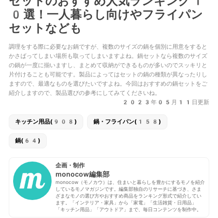
セットのおすすめ人気ランキング1
0選！一人暮らし向けやフライパン
セットなども
調理をする際に必要なお鍋ですが、複数のサイズの鍋を個別に用意をすると
かさばってしまい場所も取ってしまいますよね。鍋セットなら複数のサイズ
の鍋が一度に揃いますし、まとめて収納ができるものが多いのでスッキリと
片付けることも可能です。製品によってはセットの鍋の種類が異なったりし
ますので、最適なものを選びたいですよね。今回はおすすめの鍋セットをご
紹介しますので、製品選びの参考にしてみてくださいね。
2023年05月11日更新
キッチン用品(908)
鍋・フライパン(158)
鍋(64)
企画・制作
monocow編集部
monocow（モノカウ）は、住まいと暮らしを豊かにするモノを紹介
しているモノマガジンです。編集部独自のリサーチに基づき、さま
ざまなモノの選び方やおすすめ商品をランキング形式で紹介してい
ます。「インテリア・家具」から「家電」「生活雑貨・日用品」
「キッチン用品」「アウトドア」まで、毎日コンテンツを制作中。