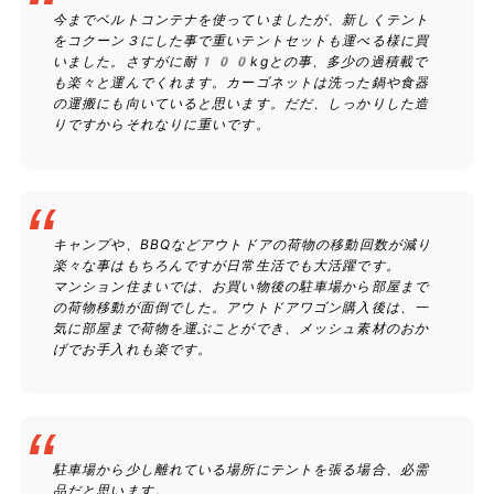
今までベルトコンテナを使っていましたが、新しくテント
をコクーン３にした事で重いテントセットも運べる様に買
いました。さすがに耐100kgとの事、多少の過積載で
も楽々と運んでくれます。カーゴネットは洗った鍋や食器
の運搬にも向いていると思います。だだ、しっかりした造
りですからそれなりに重いです。
キャンプや、BBQなどアウトドアの荷物の移動回数が減り
楽々な事はもちろんですが日常生活でも大活躍です。
マンション住まいでは、お買い物後の駐車場から部屋まで
の荷物移動が面倒でした。アウトドアワゴン購入後は、一
気に部屋まで荷物を運ぶことができ、メッシュ素材のおか
げでお手入れも楽です。
駐車場から少し離れている場所にテントを張る場合、必需
品だと思います。