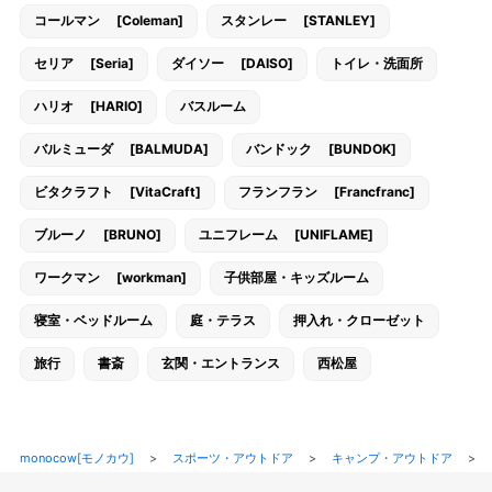
コールマン [Coleman]
スタンレー [STANLEY]
セリア [Seria]
ダイソー [DAISO]
トイレ・洗面所
ハリオ [HARIO]
バスルーム
バルミューダ [BALMUDA]
バンドック [BUNDOK]
ビタクラフト [VitaCraft]
フランフラン [Francfranc]
ブルーノ [BRUNO]
ユニフレーム [UNIFLAME]
ワークマン [workman]
子供部屋・キッズルーム
寝室・ベッドルーム
庭・テラス
押入れ・クローゼット
旅行
書斎
玄関・エントランス
西松屋
monocow[モノカウ]
>
スポーツ・アウトドア
>
キャンプ・アウトドア
>