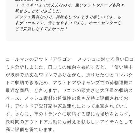
100キロまで大丈夫なので、重いテントやタープも楽々
載せることができました。
メッシュ素材なので、掃除もしやすそうで嬉しいです。さ
すがコールマン、走らせやすいですし、ホームセンターな
どで妥協しなくてよかった！
コールマンのアウトドアワゴン メッシュに対する良い口コ
ミを分析しました。口コミの傾向を要約すると、「使い勝手
が抜群で頑丈なワゴンでありながら、折りたたむとコンパク
トに収納できるため、アウトドアやキャンプでの荷物運搬に
最適な商品」と言えます。ワゴンの頑丈さと大容量の収納ス
ペース、メッシュ素材の通気性の良さが特に評価されてお
り、アウトドア愛好家や家族連れにとって重宝されていま
す。さらに、車のトランクに収納する際にも場所をとらず、
長時間のアウトドア活動にも耐える頼もしいアイテムとして
高い評価を得ています。