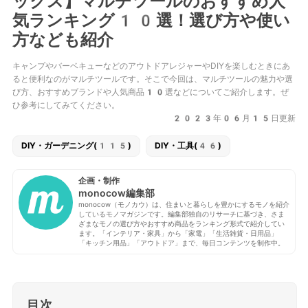
ックス】マルチツールのおすすめ人
気ランキング10選！選び方や使い
方なども紹介
キャンプやバーベキューなどのアウトドアレジャーやDIYを楽しむときにあ
ると便利なのがマルチツールです。そこで今回は、マルチツールの魅力や選
び方、おすすめブランドや人気商品10選などについてご紹介します。ぜ
ひ参考にしてみてください。
2023年06月15日更新
DIY・ガーデニング(115)
DIY・工具(46)
企画・制作
monocow編集部
monocow（モノカウ）は、住まいと暮らしを豊かにするモノを紹介
しているモノマガジンです。編集部独自のリサーチに基づき、さま
ざまなモノの選び方やおすすめ商品をランキング形式で紹介してい
ます。「インテリア・家具」から「家電」「生活雑貨・日用品」
「キッチン用品」「アウトドア」まで、毎日コンテンツを制作中。
目次