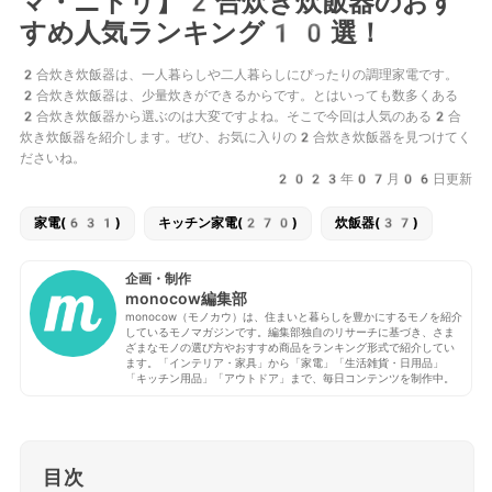
マ・ニトリ】2合炊き炊飯器のおす
すめ人気ランキング10選！
2合炊き炊飯器は、一人暮らしや二人暮らしにぴったりの調理家電です。
2合炊き炊飯器は、少量炊きができるからです。とはいっても数多くある
2合炊き炊飯器から選ぶのは大変ですよね。そこで今回は人気のある2合
炊き炊飯器を紹介します。ぜひ、お気に入りの2合炊き炊飯器を見つけてく
ださいね。
2023年07月06日更新
家電(631)
キッチン家電(270)
炊飯器(37)
企画・制作
monocow編集部
monocow（モノカウ）は、住まいと暮らしを豊かにするモノを紹介
しているモノマガジンです。編集部独自のリサーチに基づき、さま
ざまなモノの選び方やおすすめ商品をランキング形式で紹介してい
ます。「インテリア・家具」から「家電」「生活雑貨・日用品」
「キッチン用品」「アウトドア」まで、毎日コンテンツを制作中。
目次