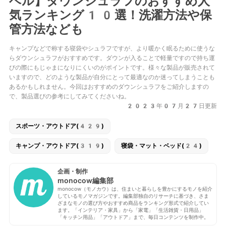
ベル】ダウンシュラフのおすすめ人
気ランキング10選！洗濯方法や保
管方法なども
キャンプなどで称する寝袋やシュラフですが、より暖かく眠るために使うな
らダウンシュラフがおすすめです。ダウンが入ることで軽量ですので持ち運
びの際にもじゃまになりにくいのがポイントです。様々な製品が販売されて
いますので、どのような製品が自分にとって最適なのか迷ってしまうことも
あるかもしれません。今回はおすすめのダウンシュラフをご紹介しますの
で、製品選びの参考にしてみてくださいね。
2023年07月27日更新
スポーツ・アウトドア(429)
キャンプ・アウトドア(319)
寝袋・マット・ベッド(24)
企画・制作
monocow編集部
monocow（モノカウ）は、住まいと暮らしを豊かにするモノを紹介
しているモノマガジンです。編集部独自のリサーチに基づき、さま
ざまなモノの選び方やおすすめ商品をランキング形式で紹介してい
ます。「インテリア・家具」から「家電」「生活雑貨・日用品」
「キッチン用品」「アウトドア」まで、毎日コンテンツを制作中。