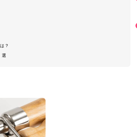
ーは？
0選