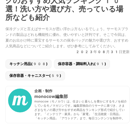
グのおすすめ人気ランキング10
選！洗い方や選び方、売っている場
所なども紹介
保冷グッズと言えばサーモスが思い浮かぶ方もいるでしょう。サーモスブラ
ンドの製品はどれも機能性に優れ、使いやすいと評判です。そこで今回は、
夏のお出かけ時に重宝するサーモスの保冷バッグの魅力や選び方、おすすめ
人気商品などについてご紹介します。ぜひ参考にしてみてください。
2023年08月31日更新
キッチン用品(908)
保存容器・調味料入れ(91)
保存容器・キャニスター(59)
企画・制作
monocow編集部
monocow（モノカウ）は、住まいと暮らしを豊かにするモノを紹介
しているモノマガジンです。編集部独自のリサーチに基づき、さま
ざまなモノの選び方やおすすめ商品をランキング形式で紹介してい
ます。「インテリア・家具」から「家電」「生活雑貨・日用品」
「キッチン用品」「アウトドア」まで、毎日コンテンツを制作中。