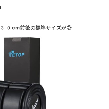
方
30cm前後の標準サイズが◎