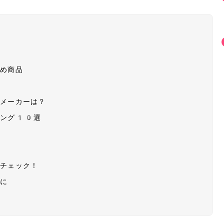
果
すめ商品
・メーカーは？
キング10選
もチェック！
適に