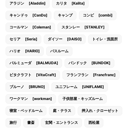
アラジン [Aladdin]
カリタ [Kalita]
キャンドゥ [CanDo]
キャンプ
コンビ [combi]
コールマン [Coleman]
スタンレー [STANLEY]
セリア [Seria]
ダイソー [DAISO]
トイレ・洗面所
ハリオ [HARIO]
バスルーム
バルミューダ [BALMUDA]
バンドック [BUNDOK]
ビタクラフト [VitaCraft]
フランフラン [Francfranc]
ブルーノ [BRUNO]
ユニフレーム [UNIFLAME]
ワークマン [workman]
子供部屋・キッズルーム
寝室・ベッドルーム
庭・テラス
押入れ・クローゼット
旅行
書斎
玄関・エントランス
西松屋