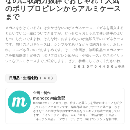
なのに収納力抜群でおしゃれ！人気
のポリプロピレンからアルミケース
まで
メガネをかけている方には欠かせないのがメガネケース。メガネを購入する
とたいていは一緒についてきますが、どうせならおしゃれで使い勝手のよい
ものにしたいですよね。そんな時におすすめなのが無印良品のメガネケース
です。無印のメガネケースは、シンプルでありながら収納力も高く、おしゃ
れ。コスパも良いのでおすすめです。そこで今回は、無印良品のメガネケー
スを徹底解説！定番の「ポリプロピレンめがね・小物ケース」やスタイリッ
シュなアルミケースまでご紹介します。ぜひ、参考にしてみてくださいね。
2020年04月30日更新
日用品・生活雑貨(140)
企画・制作
monocow編集部
monocow（モノカウ）は、住まいと暮らしを豊かにするモノを紹介
しているモノマガジンです。編集部独自のリサーチに基づき、さま
ざまなモノの選び方やおすすめ商品をランキング形式で紹介してい
ます。「インテリア・家具」から「家電」「生活雑貨・日用品」
「キッチン用品」「アウトドア」まで、毎日コンテンツを制作中。