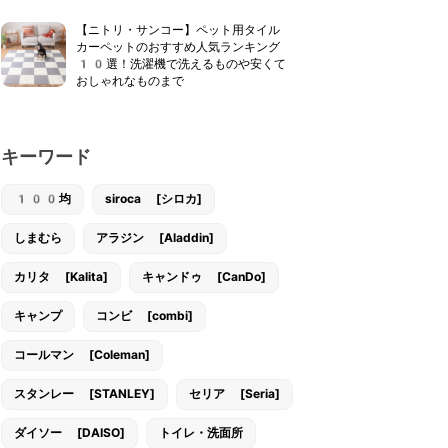
【ニトリ・サンコー】ペット用タイル
カーペットのおすすめ人気ランキング
10選！洗濯機で洗えるものや安くて
おしゃれなものまで
キーワード
100均
siroca [シロカ]
しまむら
アラジン [Aladdin]
カリタ [Kalita]
キャンドゥ [CanDo]
キャンプ
コンビ [combi]
コールマン [Coleman]
スタンレー [STANLEY]
セリア [Seria]
ダイソー [DAISO]
トイレ・洗面所