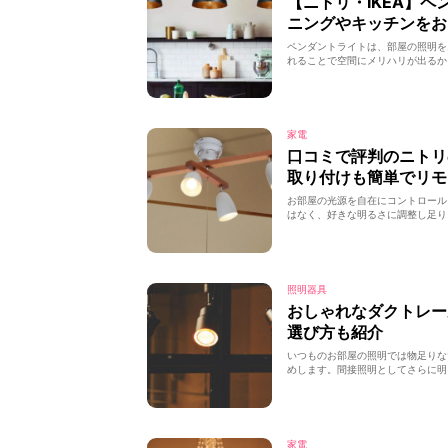
【ニトリ・IKEA】
ニングやキッチンをお
ペンダントライトは、部屋の照明を
れることで空間にメリハリが出るか
家電
口コミで評判のニト
取り付けも簡単でリモ
お部屋の光源を自在にコントロール
はなく、好きな明るさに調整し足り
照明器具
おしゃれなダクトレ
選び方も紹介
いつものお部屋の照明では物足りな
めします。間接照明としてさらに明
家電