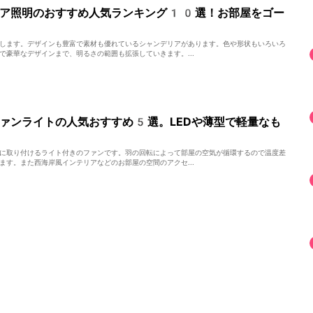
リア照明のおすすめ人気ランキング10選！お部屋をゴー
します。デザインも豊富で素材も優れているシャンデリアがあります。色や形状もいろいろ
で豪華なデザインまで、明るさの範囲も拡張していきます。...
ァンライトの人気おすすめ5選。LEDや薄型で軽量なも
に取り付けるライト付きのファンです。羽の回転によって部屋の空気が循環するので温度差
ます。また西海岸風インテリアなどのお部屋の空間のアクセ...