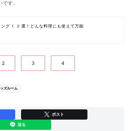
いです。
キング10選！どんな料理にも使えて万能
2
3
4
ッズルーム
ポスト
送る