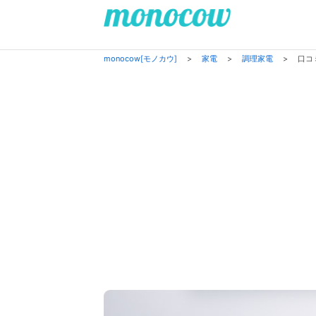
monocow[モノカウ]
>
家電
>
調理家電
>
口コ