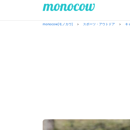
monocow[モノカウ]
>
スポーツ・アウトドア
>
キ