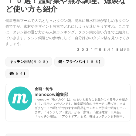
10選！温野菜や無水調理、燻製な
ど使い方も紹介
健康志向ブームで人気となったタジン鍋。簡単に無水料理が楽しめるタジン
鍋ですが、素材やデザインも豊富でどれにしようか迷いそうですね。ここで
は、タジン鍋の選び方から人気ランキング、タジン鍋の使い方までご紹介し
ていきます。タジン鍋選びの参考にして、自分好みのタジン鍋を見つけてみ
ましょう。
2021年08月18日更新
キッチン用品(908)
鍋・フライパン(158)
鍋(64)
企画・制作
monocow編集部
monocow（モノカウ）は、住まいと暮らしを豊かにするモノを紹介
しているモノマガジンです。編集部独自のリサーチに基づき、さま
ざまなモノの選び方やおすすめ商品をランキング形式で紹介してい
ます。「インテリア・家具」から「家電」「生活雑貨・日用品」
「キッチン用品」「アウトドア」まで、毎日コンテンツを制作中。