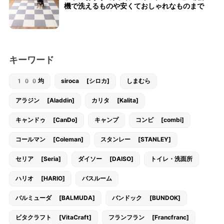
機で洗えるものや安くておしゃれなものまで
キーワード
100均
siroca [シロカ]
しまむら
アラジン [Aladdin]
カリタ [Kalita]
キャンドゥ [CanDo]
キャンプ
コンビ [combi]
コールマン [Coleman]
スタンレー [STANLEY]
セリア [Seria]
ダイソー [DAISO]
トイレ・洗面所
ハリオ [HARIO]
バスルーム
バルミューダ [BALMUDA]
バンドック [BUNDOK]
ビタクラフト [VitaCraft]
フランフラン [Francfranc]