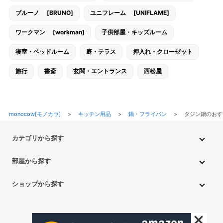
ブルーノ [BRUNO]
ユニフレーム [UNIFLAME]
ワークマン [workman]
子供部屋・キッズルーム
寝室・ベッドルーム
庭・テラス
押入れ・クローゼット
旅行
書斎
玄関・エントランス
西松屋
monocow[モノカウ]
>
キッチン用品
>
鍋・フライパン
>
タジン鍋のおす
カテゴリから探す
インテリア・家具
家電
キッチン用品
生活雑貨・用品
部屋から探す
PC・スマホ・通信
DIY・ガーデニング
ファッション
キッチン・ダイニングルーム
リビングルーム
キッチン用品
ショップから探す
ペット用品
ベビー・キッズ
車・バイク
趣味・ホビー
子供部屋・キッズルーム
寝室・ベッドルーム
書斎
ニトリ
無印良品
IKEA
フランフラン
CAINZ
DAISO
食品
不用品回収・買取
トイレ・洗面所
バスルーム
押入れ・クローゼット
セリア