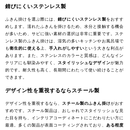
錆びにくいステンレス製
ふきん掛けを選ぶ際には、
錆びにくいステンレス製
をおすす
めします。濡れたふきんを掛けるため、水分と接触する機会
が多いため、サビに強い素材の選択は非常に重要です。ステ
ンレス製のふきん掛けは、湿気の多いキッチンやお風呂場で
も
衛生的に使える
上、
手入れがしやすい
という大きな利点が
あります。また、ステンレスのカラーと質感は、どんなイン
テリアにも馴染みやすく、
スタイリッシュなデザイン
が魅力
的です。耐久性も高く、長期間にわたって使い続けることが
できます。
デザイン性を重視するならスチール製
デザイン性を重視するなら、
スチール製のふきん掛け
がおす
すめです。スチール製品は、おしゃれでスタイリッシュな見
た目を持ち、インテリアコーディネートにこだわりたい方に
最適。多くの製品が表面コーティングされており、
ある程度