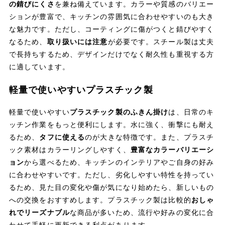
の錆びにくさ
を兼ね備えています。カラーや質感のバリエー
ションが豊富で、キッチンの雰囲気に合わせやすいのも大き
な魅力です。ただし、コーティングに傷がつくと錆びやすく
なるため、
取り扱いには注意
が必要です。スチール製は丈夫
で長持ちするため、デザインだけでなく耐久性も重視する方
に適しています。
軽量で使いやすいプラスチック製
軽量で使いやすい
プラスチック製のふきん掛け
は、日常のキ
ッチン作業をもっと便利にします。水に強く、衝撃にも耐え
るため、
タフに使える
のが大きな特徴です。また、プラスチ
ック素材はカラーリングしやすく、
豊富なカラーバリエーシ
ョン
から選べるため、キッチンのインテリアやご自身の好み
に合わせやすいです。ただし、劣化しやすい特性を持ってい
るため、見た目の変化や傷が気になり始めたら、新しいもの
への交換をおすすめします。プラスチック製は比較的
おしゃ
れでリーズナブル
な商品が多いため、流行や好みの変化に合
わせて手軽に更新できる利点があります。