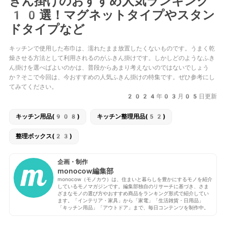
きん掛けのおすすめ人気ランキング
10選！マグネットタイプやスタン
ドタイプなど
キッチンで使用した布巾は、濡れたまま放置したくないものです。うまく乾
燥させる方法として利用されるのがふきん掛けです。しかしどのようなふき
ん掛けを選べばよいのかは、普段からあまり考えないのではないでしょう
か？そこで今回は、今おすすめの人気ふきん掛けの特集です。ぜひ参考にし
てみてください。
2024年03月05日更新
キッチン用品(908)
キッチン整理用品(52)
整理ボックス(23)
企画・制作
monocow編集部
monocow（モノカウ）は、住まいと暮らしを豊かにするモノを紹介
しているモノマガジンです。編集部独自のリサーチに基づき、さま
ざまなモノの選び方やおすすめ商品をランキング形式で紹介してい
ます。「インテリア・家具」から「家電」「生活雑貨・日用品」
「キッチン用品」「アウトドア」まで、毎日コンテンツを制作中。