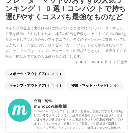
フレーターマットのおすすめ人気ラ
ンキング10選！コンパクトで持ち
運びやすくコスパも最強なものなど
キャンプや登山に出掛ける時に持っていると便利なインフレーターマット。
空気を簡単に入れられるため、地面の凹凸を吸収し、アウトドアでの睡眠を
サポートしてくれる心強いアイテムです。多くのキャンパーに支持されてい
る人気アイテムなだけに、様々なメーカー・ブランドから販売されていま
す。そこで今回は、インフレーターマットの選び方とともに、通販サイトで
購入可能なおすすめの人気商品をご紹介します。
2021年08月27日更新
スポーツ・アウトドア(429)
キャンプ・アウトドア(319)
寝袋・マット・ベッド(24)
企画・制作
monocow編集部
monocow（モノカウ）は、住まいと暮らしを豊かにするモノを紹介
しているモノマガジンです。編集部独自のリサーチに基づき、さま
ざまなモノの選び方やおすすめ商品をランキング形式で紹介してい
ます。「インテリア・家具」から「家電」「生活雑貨・日用品」
「キッチン用品」「アウトドア」まで、毎日コンテンツを制作中。