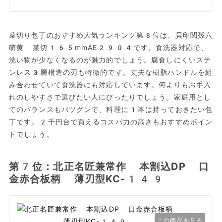
菜切り包丁のおすすめ人気ランキング第8位は、貝印関孫六
萌黄 菜切165mmAE2904です。食洗器対応で、
洗い物が少なくなるのが魅力的でしょう。腐食しにくいステ
ンレス3層構造の刃も特徴的です。丈夫な樹脂ハンドルを組
み合わせていて食洗器にも対応しています。何よりもお手入
れのしやすさで選びたい人にぴったりでしょう。家庭用とし
てのバランスもバツグンで、料理に1本は持っておきたい包
丁です。2千円台で買えるコスパ力の高さもおすすめポイン
トでしょう。
第7位：北正名匠兼常作 本割込DP 口
金赤合板柄 薄刃型KC-149
この商品を見る