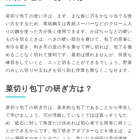
菜切り包丁の使い方は、まず、まな板に刃をかなり当てる使
い方をするため、青紙鋼又は青紙スーパーなどのクローム入
りの鋼を使った方が長く使用できます。かぼちゃなどの硬い
ものを切るときは、ヘタの硬い部分を避けて、包丁の背峯に
布巾を置き、利き手の逆の手を乗せて押し切れば、包丁を傷
めることなく切れて便利です。最初は慣れませんが、何度も
練習をしていくと、スッと切ることができるでしょう。野菜
のみじん切りや玉ねぎを切り刻む作業も難なくこなせます。
菜切り包丁の研ぎ方は？
菜切り包丁の研ぎ方は、基本的な包丁であることから率先し
て学びましょう。刃が湾曲していなくてほぼ真っすぐなた
め、砥石に対して角度だけ決めれば初心者でも簡単に研ぐこ
とができるからです。包丁研ぎアダプターなどを使えば、よ
り一層研ぎやすくなるでしょう。気になる値段は手頃価格