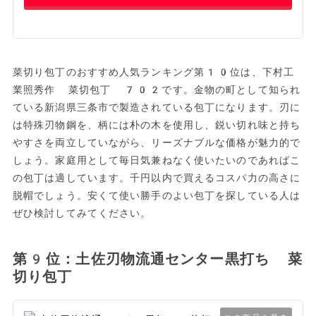
菜切り包丁のおすすめ人気ランキング第10位は、下村工
業照秀作 菜切包丁 702です。金物の町として知られ
ている新潟県三条市で製造されている包丁になります。刃に
は特殊刃物鋼を、柄には朴の木を使用し、鋭い切れ味と持ち
やすさを両立していながら、リーズナブルな価格が魅力的で
しょう。家庭用として毎日気兼ねなく使いたいのであればこ
の包丁は適しています。千円以内で買えるコスパ力の高さに
脱帽でしょう。安くて使い勝手のよい包丁を探している人は
ぜひ検討してみてください。
第9位：土佐刃物流通センター黒打ち 菜
切り包丁