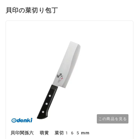
貝印の菜切り包丁
この商品を見る
貝印関孫六 萌黄 菜切165mm