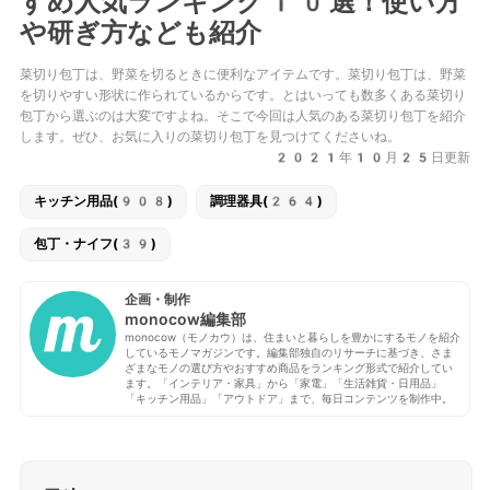
すめ人気ランキング10選！使い方
や研ぎ方なども紹介
菜切り包丁は、野菜を切るときに便利なアイテムです。菜切り包丁は、野菜
を切りやすい形状に作られているからです。とはいっても数多くある菜切り
包丁から選ぶのは大変ですよね。そこで今回は人気のある菜切り包丁を紹介
します。ぜひ、お気に入りの菜切り包丁を見つけてくださいね。
2021年10月25日更新
キッチン用品(908)
調理器具(264)
包丁・ナイフ(39)
企画・制作
monocow編集部
monocow（モノカウ）は、住まいと暮らしを豊かにするモノを紹介
しているモノマガジンです。編集部独自のリサーチに基づき、さま
ざまなモノの選び方やおすすめ商品をランキング形式で紹介してい
ます。「インテリア・家具」から「家電」「生活雑貨・日用品」
「キッチン用品」「アウトドア」まで、毎日コンテンツを制作中。