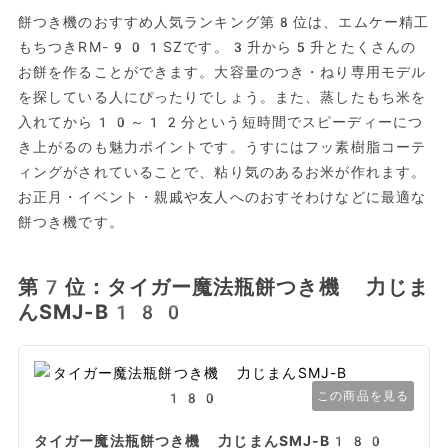
餅つき機のおすすめ人気ランキング第8位は、エムケー精工
もちつきRM-901SZです。3升から5升とたくさんの
お餅を作ることができます。大容量のつき・ねり専用モデル
を探している人にぴったりでしょう。また、蒸したもち米を
入れてから10～12分という短時間でスピーディーにつ
き上がるのも魅力ポイントです。うすにはフッ素樹脂コーテ
ィングがされていることで、粘り気のあるお米が作れます。
お正月・イベント・親戚や友人へのおすそわけなどに最適な
餅つき機です。
第7位：タイガー魔法瓶餅つき機 力じま
んSMJ-B180
この商品を見る
タイガー魔法瓶餅つき機 力じまんSMJ-B180