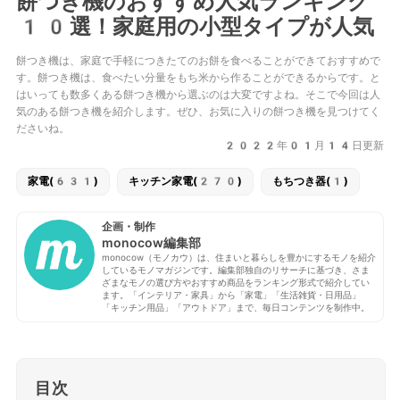
餅つき機のおすすめ人気ランキング
10選！家庭用の小型タイプが人気
餅つき機は、家庭で手軽につきたてのお餅を食べることができておすすめで
す。餅つき機は、食べたい分量をもち米から作ることができるからです。と
はいっても数多くある餅つき機から選ぶのは大変ですよね。そこで今回は人
気のある餅つき機を紹介します。ぜひ、お気に入りの餅つき機を見つけてく
ださいね。
2022年01月14日更新
家電(631)
キッチン家電(270)
もちつき器(1)
企画・制作
monocow編集部
monocow（モノカウ）は、住まいと暮らしを豊かにするモノを紹介
しているモノマガジンです。編集部独自のリサーチに基づき、さま
ざまなモノの選び方やおすすめ商品をランキング形式で紹介してい
ます。「インテリア・家具」から「家電」「生活雑貨・日用品」
「キッチン用品」「アウトドア」まで、毎日コンテンツを制作中。
目次