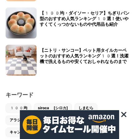
【100均・ダイソー・セリア】ちぎりパン
型のおすすめ人気ランキング10選！使いや
すくてくっつかないものや代用品も紹介
【ニトリ・サンコー】ペット用タイルカーペ
ットのおすすめ人気ランキング10選！洗濯
機で洗えるものや安くておしゃれなものまで
キーワード
100均
siroca [シロカ]
しまむら
アラジン [Aladdin]
カリタ [Kalita]
キャンドゥ [CanDo]
キャンプ
コンビ [combi]