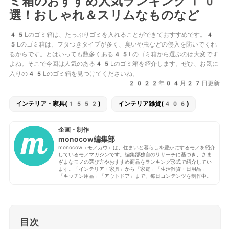
ミ箱のおすすめ人気ランキング10
選！おしゃれ＆スリムなものなど
45Lのゴミ箱は、たっぷりゴミを入れることができておすすめです。4
5Lのゴミ箱は、フタつきタイプが多く、臭いや虫などの侵入を防いでくれ
るからです。とはいっても数多くある45Lのゴミ箱から選ぶのは大変です
よね。そこで今回は人気のある45Lのゴミ箱を紹介します。ぜひ、お気に
入りの45Lのゴミ箱を見つけてくださいね。
2022年04月27日更新
インテリア・家具(1552)
インテリア雑貨(406)
企画・制作
monocow編集部
monocow（モノカウ）は、住まいと暮らしを豊かにするモノを紹介
しているモノマガジンです。編集部独自のリサーチに基づき、さま
ざまなモノの選び方やおすすめ商品をランキング形式で紹介してい
ます。「インテリア・家具」から「家電」「生活雑貨・日用品」
「キッチン用品」「アウトドア」まで、毎日コンテンツを制作中。
目次