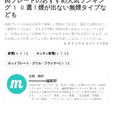
肉プレートのおすすめ人気ランキン
グ10選！煙が出ない無煙タイプな
ども
焼肉プレートがあれば自宅で美味しい焼肉ができます。最近では煙が出にく
い吸煙タイプもあり、ますます手軽に焼肉が楽しめるようになっています
よ。今回はそのような焼肉プレートのおすすめと選び方を見ていきます。ぜ
ひお気に入りを見つけてより良い食生活を楽しいものにしてくださいね。
2022年05月17日更新
家電(631)
キッチン家電(270)
ホットプレート・グリル・フライヤー(32)
企画・制作
monocow編集部
monocow（モノカウ）は、住まいと暮らしを豊かにするモノを紹介
しているモノマガジンです。編集部独自のリサーチに基づき、さま
ざまなモノの選び方やおすすめ商品をランキング形式で紹介してい
ます。「インテリア・家具」から「家電」「生活雑貨・日用品」
「キッチン用品」「アウトドア」まで、毎日コンテンツを制作中。