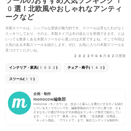
ツールのおすすめ人気ランキング1
0選！北欧風やおしゃれなアンティ
ークなど
木製スツールは、シンプルな形状が魅力的です。スツールは背もたれがなく
スッキリしており、その上、木製タイプは木の温もりを実感できます。とは
いっても数多くある木製スツールから選ぶのは大変ですよね。そこで今回は
人気のある木製スツールを紹介します。ぜひ、お気に入りの木製スツールを
見つけてくださいね。
2022年06月02日更新
インテリア・家具(1552)
チェア・椅子(143)
スツール(15)
企画・制作
monocow編集部
monocow（モノカウ）は、住まいと暮らしを豊かにするモノを紹介
しているモノマガジンです。編集部独自のリサーチに基づき、さま
ざまなモノの選び方やおすすめ商品をランキング形式で紹介してい
ます。「インテリア・家具」から「家電」「生活雑貨・日用品」
「キッチン用品」「アウトドア」まで、毎日コンテンツを制作中。