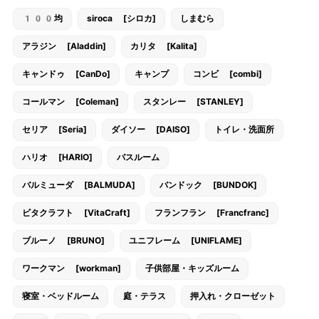
100均
siroca [シロカ]
しまむら
アラジン [Aladdin]
カリタ [Kalita]
キャンドゥ [CanDo]
キャンプ
コンビ [combi]
コールマン [Coleman]
スタンレー [STANLEY]
セリア [Seria]
ダイソー [DAISO]
トイレ・洗面所
ハリオ [HARIO]
バスルーム
バルミューダ [BALMUDA]
バンドック [BUNDOK]
ビタクラフト [VitaCraft]
フランフラン [Francfranc]
ブルーノ [BRUNO]
ユニフレーム [UNIFLAME]
ワークマン [workman]
子供部屋・キッズルーム
寝室・ベッドルーム
庭・テラス
押入れ・クローゼット