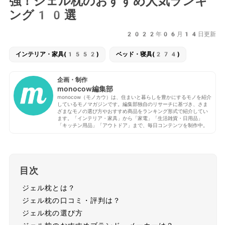
強！ジェル枕のおすすめ人気ランキ
ング10選
2022年06月14日更新
インテリア・家具(1552)
ベッド・寝具(274)
企画・制作
monocow編集部
monocow（モノカウ）は、住まいと暮らしを豊かにするモノを紹介
しているモノマガジンです。編集部独自のリサーチに基づき、さま
ざまなモノの選び方やおすすめ商品をランキング形式で紹介してい
ます。「インテリア・家具」から「家電」「生活雑貨・日用品」
「キッチン用品」「アウトドア」まで、毎日コンテンツを制作中。
目次
ジェル枕とは？
ジェル枕の口コミ・評判は？
ジェル枕の選び方