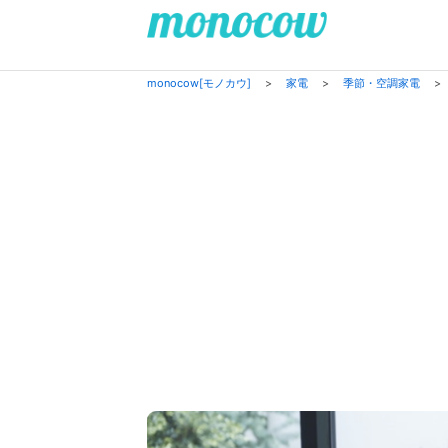
monocow[モノカウ]
>
家電
>
季節・空調家電