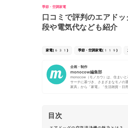
季節・空調家電
口コミで評判のエアドッ
段や電気代なども紹介
家電(631)
季節・空調家電(119)
企画・制作
monocow編集部
monocow（モノカウ）は、住ま
サーチに基づき、さまざまなモノの
家具」から「家電」「生活雑貨・日
目次
エアドッグの空気清浄機の魅力とは？