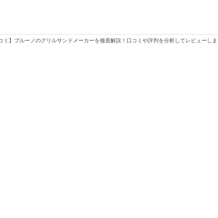
コミ】ブルーノのグリルサンドメーカーを徹底解説！口コミや評判を分析してレビューしま