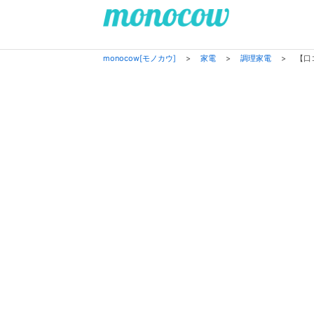
monocow[モノカウ]
>
家電
>
調理家電
>
【口