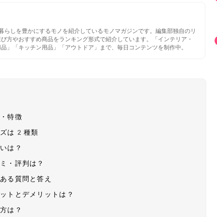
いと暮らしを豊かにするモノを紹介しているモノマガジンです。編集部独自のリ
選び方やおすすめ商品をランキング形式で紹介しています。「インテリア・
用品」「キッチン用品」「アウトドア」まで、毎日コンテンツを制作中。
様・特徴
イズは2種類
違いは？
コミ・評判は？
くある質問と答え
リットとデメリットは？
い方は？