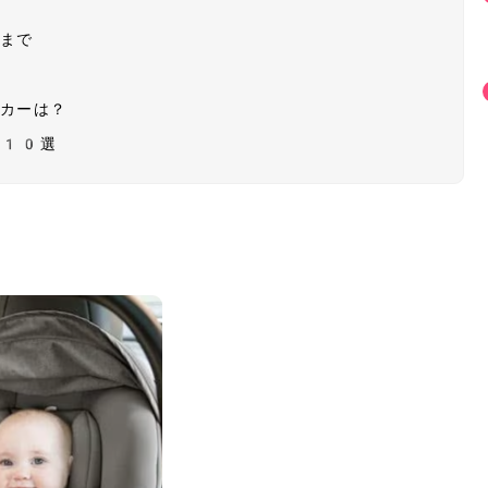
つまで
ーカーは？
グ10選