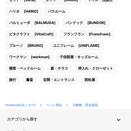
ハリオ [HARIO]
バスルーム
バルミューダ [BALMUDA]
バンドック [BUNDOK]
ビタクラフト [VitaCraft]
フランフラン [Francfranc]
ブルーノ [BRUNO]
ユニフレーム [UNIFLAME]
ワークマン [workman]
子供部屋・キッズルーム
寝室・ベッドルーム
庭・テラス
押入れ・クローゼット
旅行
書斎
玄関・エントランス
西松屋
monocow[モノカウ]
>
ペット用品
>
小動物・昆虫用品
カテゴリから探す
インテリア・家具
家電
キッチン用品
生活雑貨・用品