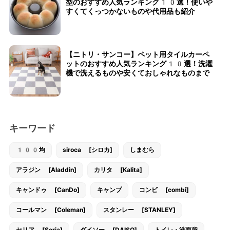
型のおすすめ人気ランキング10選！使いや
すくてくっつかないものや代用品も紹介
【ニトリ・サンコー】ペット用タイルカーペ
ットのおすすめ人気ランキング10選！洗濯
機で洗えるものや安くておしゃれなものまで
キーワード
100均
siroca [シロカ]
しまむら
アラジン [Aladdin]
カリタ [Kalita]
キャンドゥ [CanDo]
キャンプ
コンビ [combi]
コールマン [Coleman]
スタンレー [STANLEY]
セリア [Seria]
ダイソー [DAISO]
トイレ・洗面所