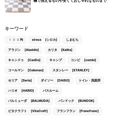
機で洗えるものや安くておしゃれなものまで
キーワード
100均
siroca [シロカ]
しまむら
アラジン [Aladdin]
カリタ [Kalita]
キャンドゥ [CanDo]
キャンプ
コンビ [combi]
コールマン [Coleman]
スタンレー [STANLEY]
セリア [Seria]
ダイソー [DAISO]
トイレ・洗面所
ハリオ [HARIO]
バスルーム
バルミューダ [BALMUDA]
バンドック [BUNDOK]
ビタクラフト [VitaCraft]
フランフラン [Francfranc]