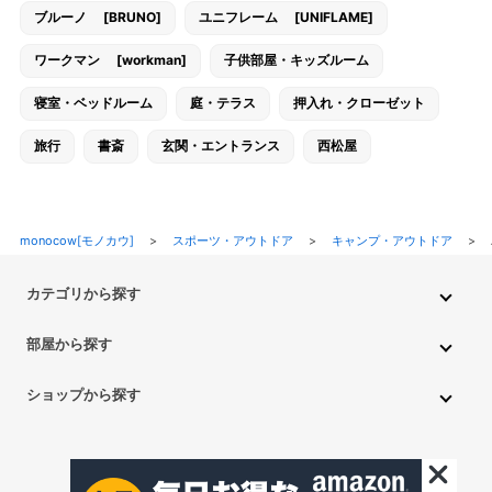
ブルーノ [BRUNO]
ユニフレーム [UNIFLAME]
ワークマン [workman]
子供部屋・キッズルーム
寝室・ベッドルーム
庭・テラス
押入れ・クローゼット
旅行
書斎
玄関・エントランス
西松屋
monocow[モノカウ]
>
スポーツ・アウトドア
>
キャンプ・アウトドア
>
カテゴリから探す
インテリア・家具
家電
キッチン用品
生活雑貨・用品
部屋から探す
PC・スマホ・通信
DIY・ガーデニング
ファッション
キッチン・ダイニングルーム
リビングルーム
キッチン用品
ショップから探す
ペット用品
ベビー・キッズ
車・バイク
趣味・ホビー
子供部屋・キッズルーム
寝室・ベッドルーム
書斎
ニトリ
無印良品
IKEA
フランフラン
CAINZ
DAISO
食品
不用品回収・買取
トイレ・洗面所
バスルーム
押入れ・クローゼット
セリア