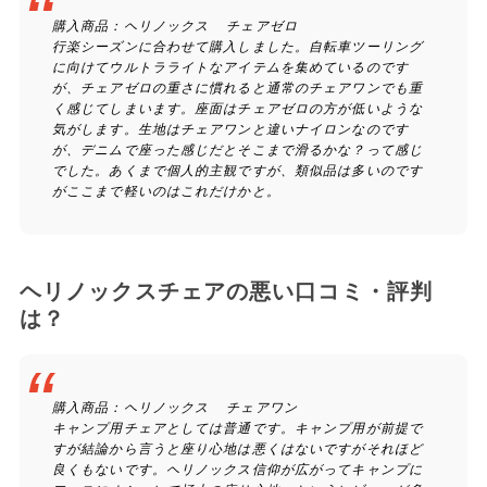
購入商品：ヘリノックス チェアゼロ
行楽シーズンに合わせて購入しました。自転車ツーリング
に向けてウルトラライトなアイテムを集めているのです
が、チェアゼロの重さに慣れると通常のチェアワンでも重
く感じてしまいます。座面はチェアゼロの方が低いような
気がします。生地はチェアワンと違いナイロンなのです
が、デニムで座った感じだとそこまで滑るかな？って感じ
でした。あくまで個人的主観ですが、類似品は多いのです
がここまで軽いのはこれだけかと。
ヘリノックスチェアの悪い口コミ・評判
は？
購入商品：ヘリノックス チェアワン
キャンプ用チェアとしては普通です。キャンプ用が前提で
すが結論から言うと座り心地は悪くはないですがそれほど
良くもないです。ヘリノックス信仰が広がってキャンプに