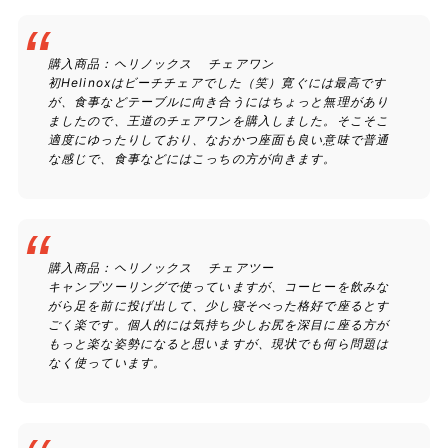
購入商品：ヘリノックス チェアワン
初Helinoxはビーチチェアでした（笑）寛ぐには最高です
が、食事などテーブルに向き合うにはちょっと無理があり
ましたので、王道のチェアワンを購入しました。そこそこ
適度にゆったりしており、なおかつ座面も良い意味で普通
な感じで、食事などにはこっちの方が向きます。
購入商品：ヘリノックス チェアツー
キャンプツーリングで使っていますが、コーヒーを飲みな
がら足を前に投げ出して、少し寝そべった格好で座るとす
ごく楽です。個人的には気持ち少しお尻を深目に座る方が
もっと楽な姿勢になると思いますが、現状でも何ら問題は
なく使っています。