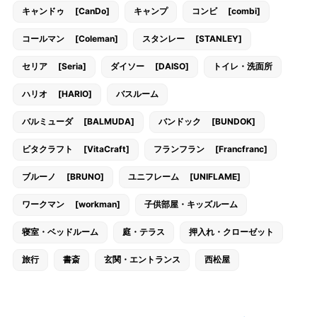
キャンドゥ [CanDo]
キャンプ
コンビ [combi]
コールマン [Coleman]
スタンレー [STANLEY]
セリア [Seria]
ダイソー [DAISO]
トイレ・洗面所
ハリオ [HARIO]
バスルーム
バルミューダ [BALMUDA]
バンドック [BUNDOK]
ビタクラフト [VitaCraft]
フランフラン [Francfranc]
ブルーノ [BRUNO]
ユニフレーム [UNIFLAME]
ワークマン [workman]
子供部屋・キッズルーム
寝室・ベッドルーム
庭・テラス
押入れ・クローゼット
旅行
書斎
玄関・エントランス
西松屋