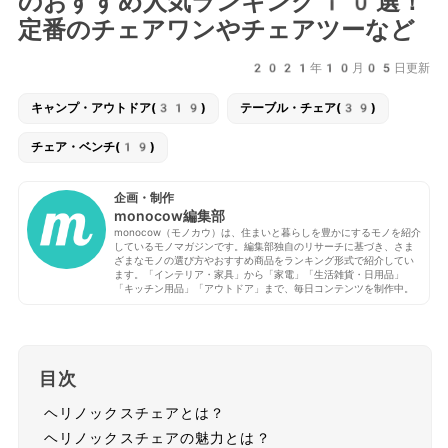
のおすすめ人気ランキング10選！
定番のチェアワンやチェアツーなど
2021年10月05日更新
キャンプ・アウトドア(319)
テーブル・チェア(39)
チェア・ベンチ(19)
企画・制作
monocow編集部
monocow（モノカウ）は、住まいと暮らしを豊かにするモノを紹介
しているモノマガジンです。編集部独自のリサーチに基づき、さま
ざまなモノの選び方やおすすめ商品をランキング形式で紹介してい
ます。「インテリア・家具」から「家電」「生活雑貨・日用品」
「キッチン用品」「アウトドア」まで、毎日コンテンツを制作中。
目次
ヘリノックスチェアとは？
ヘリノックスチェアの魅力とは？